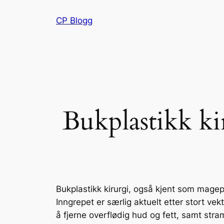
Hopp
CP Blogg
til
innhold
Bukplastikk kir
Bukplastikk kirurgi, også kjent som magep
Inngrepet er særlig aktuelt etter stort vek
å fjerne overflødig hud og fett, samt s