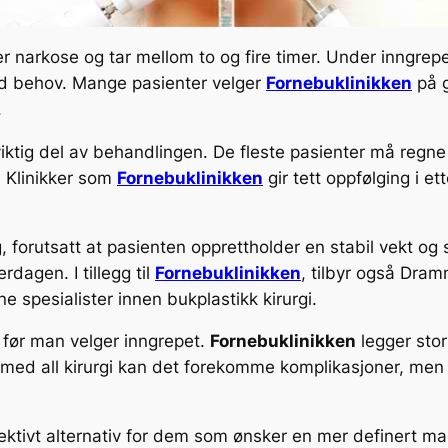
r narkose og tar mellom to og fire timer. Under inngre
d behov. Mange pasienter velger
Fornebuklinikken
på g
.
en viktig del av behandlingen. De fleste pasienter må re
 Klinikker som
Fornebuklinikken
gir tett oppfølging i et
g, forutsatt at pasienten opprettholder en stabil vekt og 
rdagen. I tillegg til
Fornebuklinikken
, tilbyr også Dram
e spesialister innen bukplastikk kirurgi.
r før man velger inngrepet.
Fornebuklinikken
legger stor
 med all kirurgi kan det forekomme komplikasjoner, men
ffektivt alternativ for dem som ønsker en mer definert m