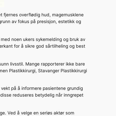
pet fjernes overflødig hud, magemusklene
runn av fokus på presisjon, estetikk og
gne med noen ukers sykemelding og bruk av
terkant for å sikre god sårtilheling og best
sunn livsstil. Mange rapporterer ikke bare
men Plastikkirurgi, Stavanger Plastikkirurgi
 vekt på å informere pasientene grundig
 disse reduseres betydelig når inngrepet
age. Ved å velge en seriøs aktør som