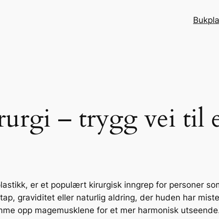
Bukpla
urgi – trygg vei til
lastikk, er et populært kirurgisk inngrep for personer s
ttap, graviditet eller naturlig aldring, der huden har mist
tramme opp magemusklene for et mer harmonisk utseende